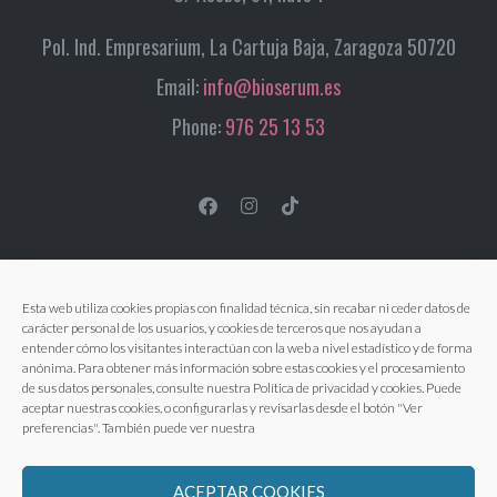
Pol. Ind. Empresarium, La Cartuja Baja, Zaragoza 50720
Email:
info@bioserum.es
Phone:
976 25 13 53
Esta web utiliza cookies propias con finalidad técnica, sin recabar ni ceder datos de
carácter personal de los usuarios, y cookies de terceros que nos ayudan a
entender cómo los visitantes interactúan con la web a nivel estadístico y de forma
anónima. Para obtener más información sobre estas cookies y el procesamiento
de sus datos personales, consulte nuestra Política de privacidad y cookies. Puede
aceptar nuestras cookies, o configurarlas y revisarlas desde el botón "Ver
preferencias". También puede ver nuestra
ACEPTAR COOKIES