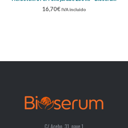
16,70
€
IVA incluido
C/ Acebo, 31, nave 1