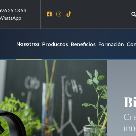
976 25 13 53
WhatsApp
Nosotros
Productos
Beneficios
Formación
Con
B
Cre
inn