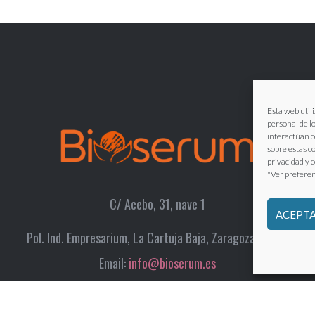
Esta web utili
personal de l
interactúan c
sobre estas c
privacidad y 
"Ver preferen
C/ Acebo, 31, nave 1
ACEPTA
Pol. Ind. Empresarium, La Cartuja Baja, Zaragoza 50720
Email:
info@bioserum.es
Phone:
976 25 13 53