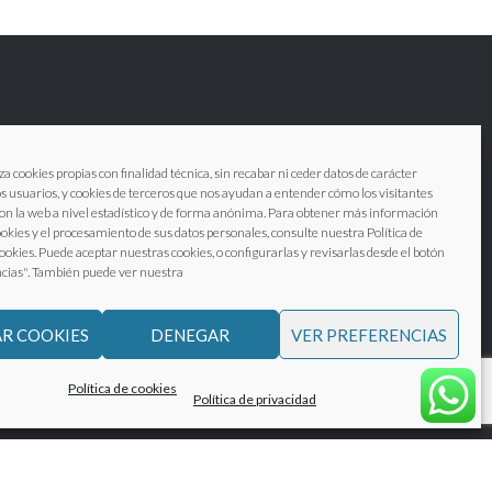
za cookies propias con finalidad técnica, sin recabar ni ceder datos de carácter
os usuarios, y cookies de terceros que nos ayudan a entender cómo los visitantes
on la web a nivel estadístico y de forma anónima. Para obtener más información
ookies y el procesamiento de sus datos personales, consulte nuestra Política de
cookies. Puede aceptar nuestras cookies, o configurarlas y revisarlas desde el botón
cias". También puede ver nuestra
R COOKIES
DENEGAR
VER PREFERENCIAS
Política de cookies
Política de privacidad