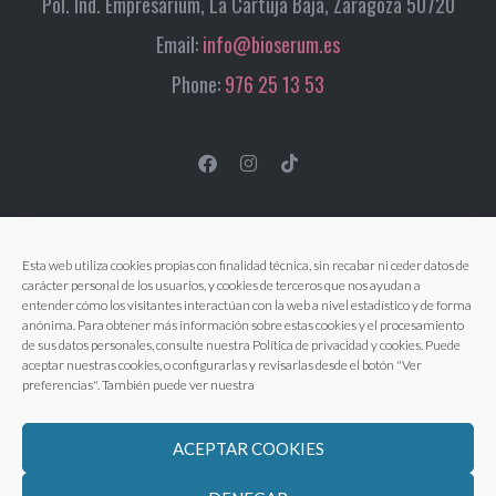
Pol. Ind. Empresarium, La Cartuja Baja, Zaragoza 50720
Email:
info@bioserum.es
Phone:
976 25 13 53
Esta web utiliza cookies propias con finalidad técnica, sin recabar ni ceder datos de
carácter personal de los usuarios, y cookies de terceros que nos ayudan a
entender cómo los visitantes interactúan con la web a nivel estadístico y de forma
anónima. Para obtener más información sobre estas cookies y el procesamiento
de sus datos personales, consulte nuestra Política de privacidad y cookies. Puede
aceptar nuestras cookies, o configurarlas y revisarlas desde el botón "Ver
preferencias". También puede ver nuestra
ACEPTAR COOKIES