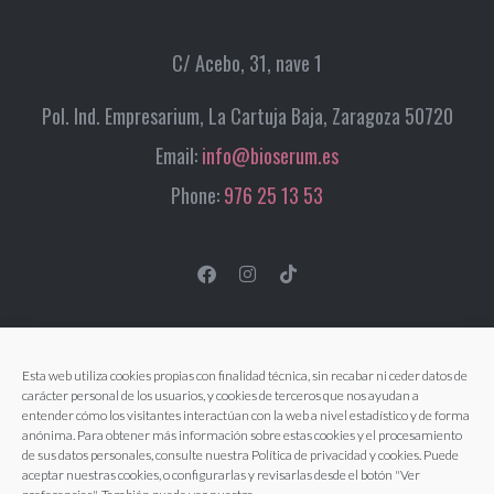
C/ Acebo, 31, nave 1
Pol. Ind. Empresarium, La Cartuja Baja, Zaragoza 50720
Email:
info@bioserum.es
Phone:
976 25 13 53
Esta web utiliza cookies propias con finalidad técnica, sin recabar ni ceder datos de
carácter personal de los usuarios, y cookies de terceros que nos ayudan a
entender cómo los visitantes interactúan con la web a nivel estadístico y de forma
anónima. Para obtener más información sobre estas cookies y el procesamiento
de sus datos personales, consulte nuestra Política de privacidad y cookies. Puede
aceptar nuestras cookies, o configurarlas y revisarlas desde el botón "Ver