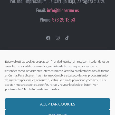
Pol. Ind. Empresarium, La Cartuja Baja, Zaragoza 50720
Email:
info@bioserum.es
Phone:
976 25 13 53
Esta web utiliza cookies propias con finalidad técnica, sin recabar ni ceder datos de
carácter personal de los usuarios, y cookies de terceros que nos ayudan a
entender cómo los visitantes interactúan con la web a nivel estadístico y de forma
anónima. Para obtener más información sobre estas cookies y el procesamiento
de sus datos personales, consulte nuestra Política de privacidad y cookies. Puede
aceptar nuestras cookies, o configurarlas y revisarlas desde el botón "Ver
preferencias". También puede ver nuestra
ACEPTAR COOKIES