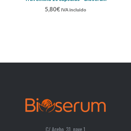
5,80
€
IVA incluido
C/ Acebo, 31, nave 1