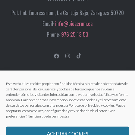
Pol. Ind. Empresarium, La Cartuja Baja, Zaragoza 50720
Email:
info@bioserum.es
Phone:
976 25 13 53
Esta web utiliza cookies propias con finalidad técnica, sin recabar ni ceder datos de
carácter personal de los usuarios, y cookies de terceros que nos ayudan a
entender cómo los visitantes interactúan con la web a nivel estadístico y de forma
anónima. Para obtener más información sobre estas cookies y el procesamiento
de sus datos personales, consulte nuestra Política de privacidad y cookies. Puede
aceptar nuestras cookies, o configurarlas y revisarlas desde el botón "Ver
preferencias". También puede ver nuestra
ACEPTAR COOKIES