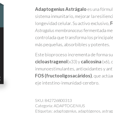
Adaptogenius Astrágalo
es una fórmul
sistema inmunitario, mejorar la resilienc
longevidad celular. Su activo exclusivo,
F
Astragalus membranaceus
fermentada med
controlada que transforma los principal
más pequeñas, absorbibles y potentes.
Este bioproceso incrementa de forma sus
cicloastragenol
(x33) y
calicosina
(x6), 
inmunoestimulantes, antioxidantes y ant
FOS (fructooligosacáridos)
, que actúa
eje intestino-inmunidad-cerebro.
SKU:
842726800313
Categoría:
ADAPTOGENIUS
Etiquetas:
adaptogenius
,
adaptógenos
,
astrag