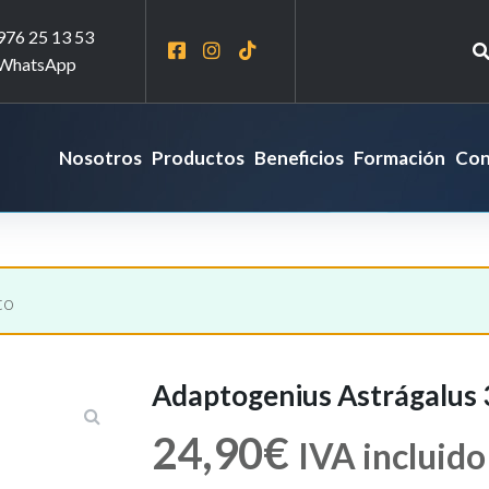
976 25 13 53
WhatsApp
Nosotros
Productos
Beneficios
Formación
Con
to
Adaptogenius Astrágalus 
24,90
€
IVA incluido