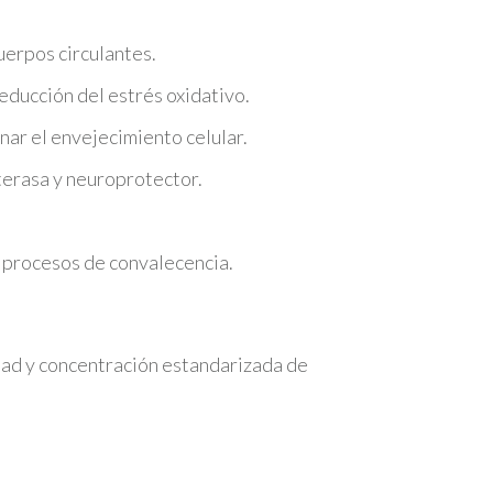
uerpos circulantes.
educción del estrés oxidativo.
enar el envejecimiento celular.
sterasa y neuroprotector.
 procesos de convalecencia.
idad y concentración estandarizada de