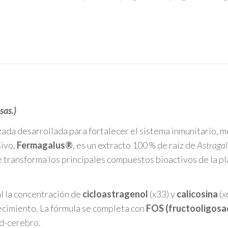
sas.)
ada desarrollada para fortalecer el sistema inmunitario, mej
sivo,
Fermagalus®
, es un extracto 100 % de raíz de
Astraga
 transforma los principales compuestos bioactivos de la p
l la concentración de
cicloastragenol
(x33) y
calicosina
(x
ecimiento. La fórmula se completa con
FOS (fructooligosa
ad-cerebro.