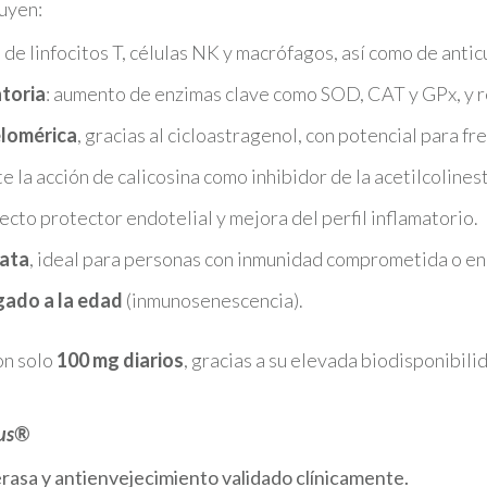
luyen:
 de linfocitos T, células NK y macrófagos, así como de antic
atoria
: aumento de enzimas clave como SOD, CAT y GPx, y r
elomérica
, gracias al cicloastragenol, con potencial para fr
 la acción de calicosina como inhibidor de la acetilcoline
fecto protector endotelial y mejora del perfil inflamatorio.
nata
, ideal para personas con inmunidad comprometida o en
gado a la edad
(inmunosenescencia).
on solo
100 mg diarios
, gracias a su elevada biodisponibil
lus®
erasa y antienvejecimiento validado clínicamente.