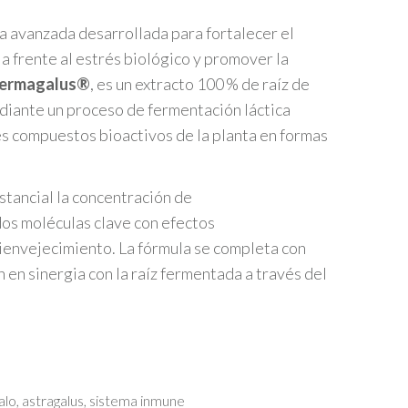
a avanzada desarrollada para fortalecer el
ia frente al estrés biológico y promover la
ermagalus®
, es un extracto 100 % de raíz de
iante un proceso de fermentación láctica
es compuestos bioactivos de la planta en formas
tancial la concentración de
dos moléculas clave con efectos
ienvejecimiento. La fórmula se completa con
n en sinergia con la raíz fermentada a través del
alo
,
astragalus
,
sistema inmune