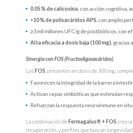
0.05 % de calicosina
, con acción cognitiva, a
>10 % de polisacáridos APS
, con amplio pe
≥3 mil millones UFC/g de postbióticos, con e
Alta eficacia a dosis baja (100 mg)
, gracias
Sinergia con FOS (Fructooligosacáridos)
Los
FOS
, presentes en dosis de 300 mg, comple
Favorecen la integridad de la barrera intesti
Activan cepas simbióticas que estimulan res
Refuerzan la respuesta neuroinmune en situac
La combinación de
Fermagalus® + FOS
crea u
recuperación, y perfiles que buscan longevidad 