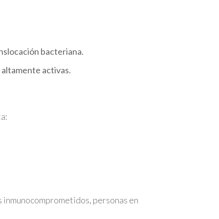
nslocación bacteriana.
s altamente activas.
a:
os inmunocomprometidos, personas en