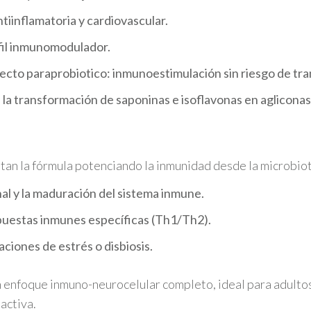
ntiinflamatoria y cardiovascular.
rfil inmunomodulador.
fecto paraprobiotico: inmunoestimulación sin riesgo de tra
 a la transformación de saponinas e isoflavonas en aglicona
tan la fórmula potenciando la inmunidad desde la microbiot
nal y la maduración del sistema inmune.
puestas inmunes específicas (Th1/Th2).
iones de estrés o disbiosis.
n enfoque inmuno-neurocelular completo, ideal para adult
activa.