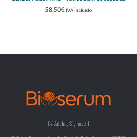
58,50
€
IVA incluido
C/ Acebo, 31, nave 1