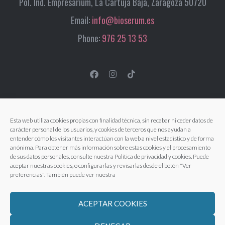
Pol. Ind. Empresarium, La Cartuja Baja, Zaragoza 50720
Email:
info@bioserum.es
Phone:
976 25 13 53
Esta web utiliza cookies propias con finalidad técnica, sin recabar ni ceder datos de
carácter personal de los usuarios, y cookies de terceros que nos ayudan a
entender cómo los visitantes interactúan con la web a nivel estadístico y de forma
anónima. Para obtener más información sobre estas cookies y el procesamiento
de sus datos personales, consulte nuestra Política de privacidad y cookies. Puede
aceptar nuestras cookies, o configurarlas y revisarlas desde el botón "Ver
preferencias". También puede ver nuestra
ACEPTAR COOKIES