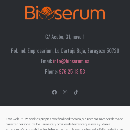
C/ Acebo, 31, nave 1
Pol. Ind. Empresarium, La Cartuja Baja, Zaragoza 50720
Email:
info@bioserum.es
Phone:
976 25 13 53
Esta web utiliza cookies propias con finalidad técnica, sin recabar ni ceder datos de
carácter personal de los usuarios, y cookies de terceros que nos ayudan a
entender cómo los visitantes interactúan con la web a nivel estadístico y de forma