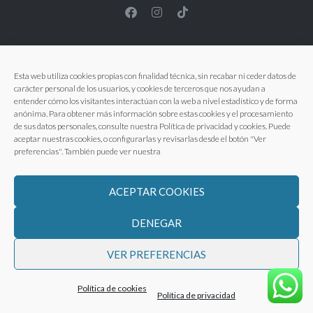
Esta web utiliza cookies propias con finalidad técnica, sin recabar ni ceder datos de
carácter personal de los usuarios, y cookies de terceros que nos ayudan a
entender cómo los visitantes interactúan con la web a nivel estadístico y de forma
anónima. Para obtener más información sobre estas cookies y el procesamiento
de sus datos personales, consulte nuestra Política de privacidad y cookies. Puede
aceptar nuestras cookies, o configurarlas y revisarlas desde el botón "Ver
preferencias". También puede ver nuestra
ACEPTAR COOKIES
DENEGAR
VER PREFERENCIAS
Aviso legal
|
Política de Privacidad
|
Política de Cookies
|
Términos y condiciones
Política de cookies
Política de privacidad