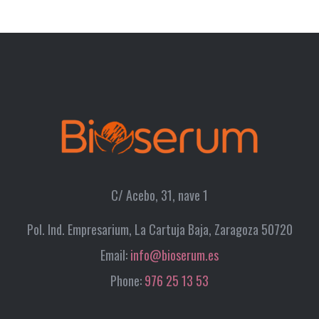
C/ Acebo, 31, nave 1
Pol. Ind. Empresarium, La Cartuja Baja, Zaragoza 50720
Email:
info@bioserum.es
Phone:
976 25 13 53