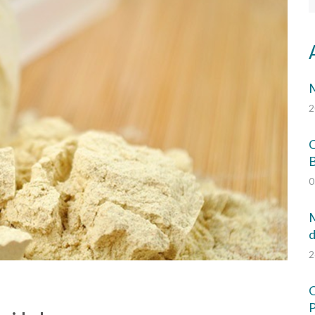
M
2
C
0
M
d
2
Q
P