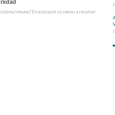
unidad
2
 sistema inmune? En este post os vamos a resolver
A
V
1