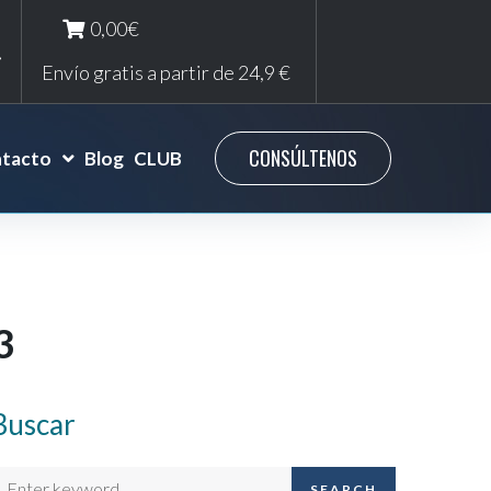
0,00€
Envío gratis a partir de 24,9 €
CONSÚLTENOS
tacto
Blog
CLUB
3
Buscar
SEARCH