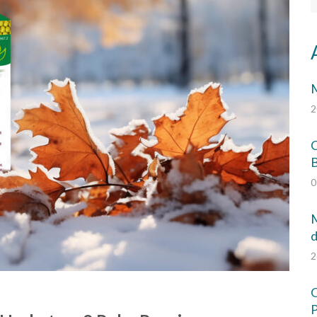
M
2
C
0
M
d
2
Q
P