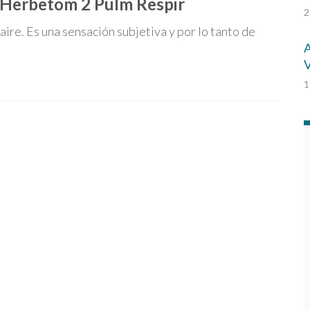
a Herbetom 2 Pulm Respir
2
e aire. Es una sensación subjetiva y por lo tanto de
A
V
1