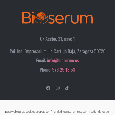
C/ Acebo, 31, nave 1
Pol. Ind. Empresarium, La Cartuja Baja, Zaragoza 50720
Email:
info@bioserum.es
Phone:
976 25 13 53
Esta web utiliza cookies propias con finalidad técnica, sin recabar ni ceder datos de